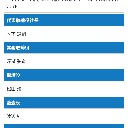
ル 7F
代表取締役社長
木下 道嗣
常務取締役
深瀬 弘道
取締役
松田 浩一
監査役
渡辺 純